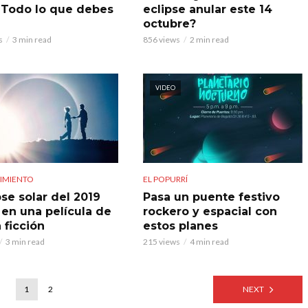
 Todo lo que debes
eclipse anular este 14
octubre?
s
3 min read
856 views
2 min read
VIDEO
IMIENTO
EL POPURRÍ
pse solar del 2019
Pasa un puente festivo
 en una película de
rockero y espacial con
 ficción
estos planes
3 min read
215 views
4 min read
1
2
NEXT