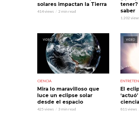
solares impactan la Tierra
tener?
saber
414 views
2 min read
1.202 view
VIDEO
VIDEO
CIENCIA
ENTRETEN
Mira lo maravilloso que
El ecli
luce un eclipse solar
‘actuó’
desde el espacio
ciencia
425 views
3 min read
811 views