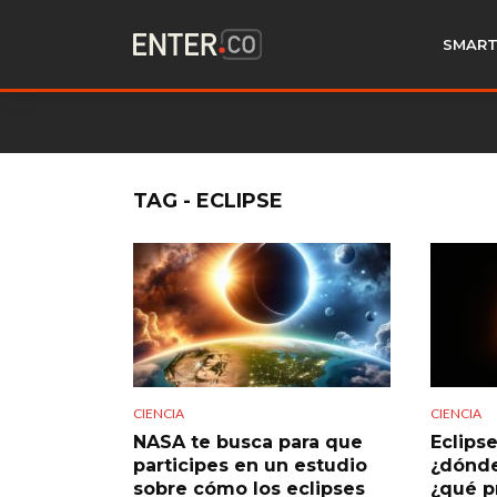
SMART
TAG - ECLIPSE
CIENCIA
CIENCIA
NASA te busca para que
Eclips
participes en un estudio
¿dónde
sobre cómo los eclipses
¿qué p