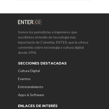
Somos los periodistas e ingenieros que
escribimos el medio de tecnología más
importante de Colombia, ENTER, que le ofrece
contenido sobre tecnología y cultura digital
desde 1996.
SECCIONES DESTACADAS
Cultura Digital
Eventos
Entretenimiento
Apps & Software
ENLACES DE INTERÉS