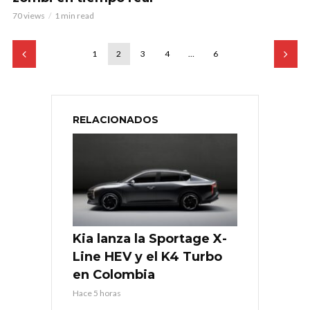
70 views
1 min read
1
2
3
4
…
6
RELACIONADOS
Kia lanza la Sportage X-
Line HEV y el K4 Turbo
en Colombia
Hace 5 horas