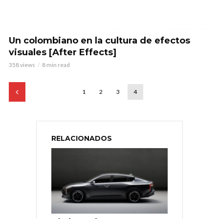
Un colombiano en la cultura de efectos
visuales [After Effects]
358 views
8 min read
1
2
3
4
RELACIONADOS