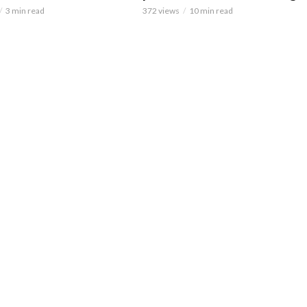
3 min read
372 views
10 min read