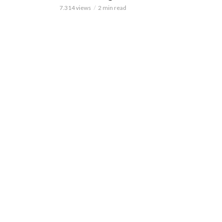
7.314 views
2 min read