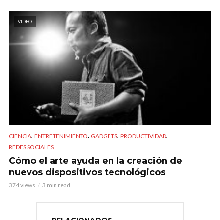
VIDEO
,
,
,
,
CIENCIA
ENTRETENIMIENTO
GADGETS
PRODUCTIVIDAD
REDES SOCIALES
Cómo el arte ayuda en la creación de
nuevos dispositivos tecnológicos
374 views
3 min read