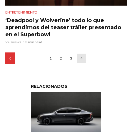
ENTRETENIMIENTO
‘Deadpool y Wolverine’ todo lo que
aprendimos del teaser tráiler presentado
en el Superbowl
920 views
3 min read
1
2
3
4
RELACIONADOS