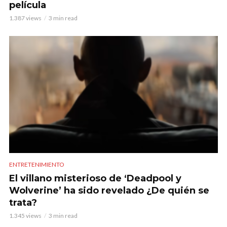
película
1.387 views
3 min read
ENTRETENIMIENTO
El villano misterioso de ‘Deadpool y
Wolverine’ ha sido revelado ¿De quién se
trata?
1.345 views
3 min read