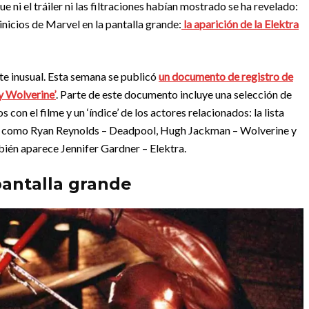
ni el tráiler ni las filtraciones habían mostrado se ha revelado:
 inicios de Marvel en la pantalla grande:
la aparición de la Elektra
nte inusual. Esta semana se publicó
un documento de registro de
y Wolverine’
. Parte de este documento incluye una selección de
con el filme y un ‘índice’ de los actores relacionados: la lista
 como Ryan Reynolds – Deadpool, Hugh Jackman – Wolverine y
bién aparece Jennifer Gardner – Elektra.
pantalla grande