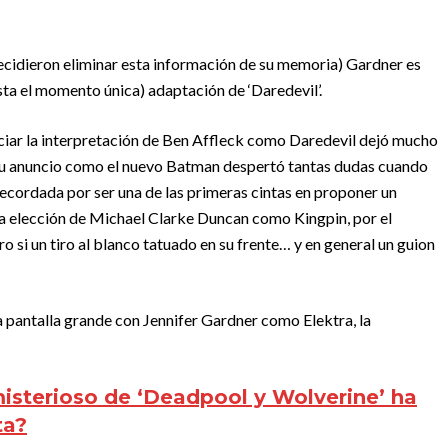
ecidieron eliminar esta información de su memoria) Gardner es
sta el momento única) adaptación de ‘Daredevil’.
niciar la interpretación de Ben Affleck como Daredevil dejó mucho
e su anuncio como el nuevo Batman despertó tantas dudas cuando
cordada por ser una de las primeras cintas en proponer un
la elección de Michael Clarke Duncan como Kingpin, por el
ero si un tiro al blanco tatuado en su frente… y en general un guion
a pantalla grande con Jennifer Gardner como Elektra, la
misterioso de ‘Deadpool y Wolverine’ ha
ta?