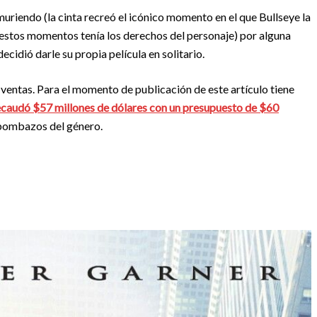
muriendo (la cinta recreó el icónico momento en el que Bullseye la
 estos momentos tenía los derechos del personaje) por alguna
ecidió darle su propia película en solitario.
n ventas. Para el momento de publicación de este artículo tiene
caudó $57 millones de dólares con un presupuesto de $60
 bombazos del género.