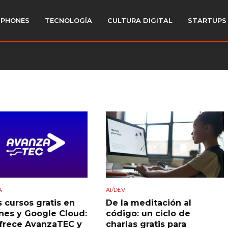
PHONES
TECNOLOGÍA
CULTURA DIGITAL
STARTUPS
A
AI/DEV
 cursos gratis en
De la meditación al
ones y Google Cloud:
código: un ciclo de
frece AvanzaTEC y
charlas gratis para