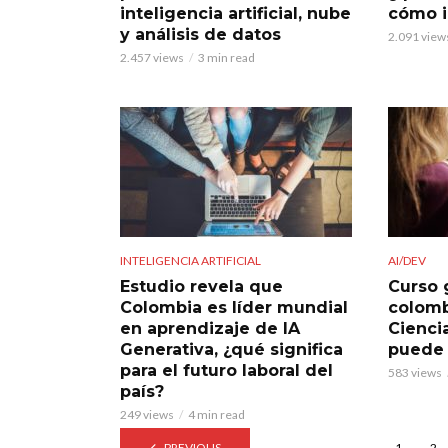
inteligencia artificial, nube
cómo i
y análisis de datos
2.091 view
2.457 views
3 min read
INTELIGENCIA ARTIFICIAL
AI/DEV
Estudio revela que
Curso 
Colombia es líder mundial
colomb
en aprendizaje de IA
Ciencia
Generativa, ¿qué significa
puede 
para el futuro laboral del
583 views
país?
249 views
4 min read
PREVIOUS
1
2