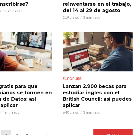
nscribirse?
reinventarse en el trabajo,
del 14 al 29 de agosto
s
3 min read
219 views
3 min read
EL POPURRÍ
gratis para que
Lanzan 2.900 becas para
ianos se formen en
estudiar inglés con el
 de Datos: así
British Council: así puedes
aplicar
aplicar
4 min read
640 views
3 min read
3
4
5
…
22
NEXT