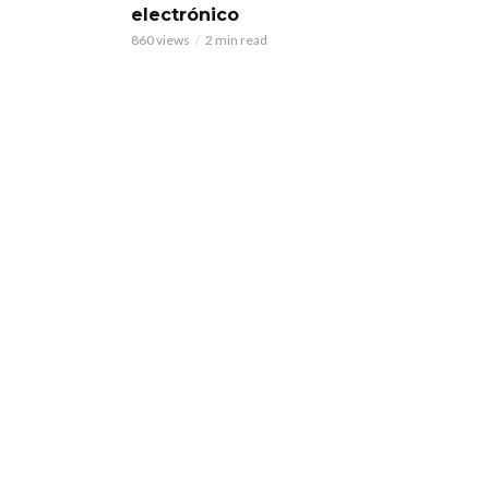
electrónico
860 views
2 min read