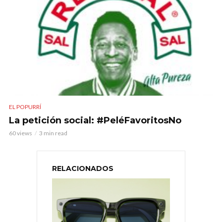
EL POPURRÍ
La petición social: #PeléFavoritosNo
60 views
3 min read
RELACIONADOS