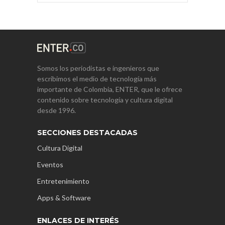
Somos los periodistas e ingenieros que
escribimos el medio de tecnología más
importante de Colombia, ENTER, que le ofrece
contenido sobre tecnología y cultura digital
desde 1996.
SECCIONES DESTACADAS
Cultura Digital
Eventos
Entretenimiento
Apps & Software
ENLACES DE INTERÉS