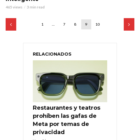
465 views
3 min read
1
…
7
8
9
10
RELACIONADOS
Restaurantes y teatros
prohíben las gafas de
Meta por temas de
privacidad