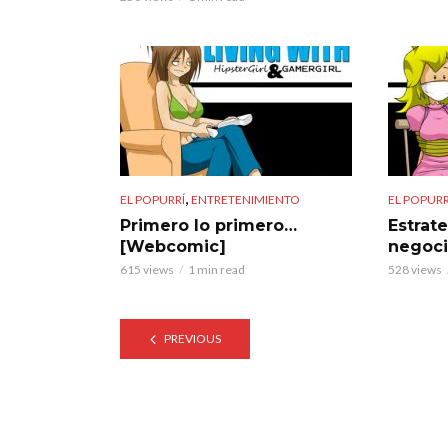
,
EL POPURRÍ
ENTRETENIMIENTO
EL POPURR
Primero lo primero…
Estrat
[Webcomic]
negoci
615 views
1 min read
528 views
PREVIOUS