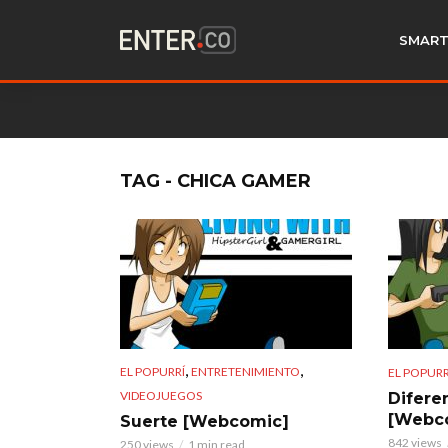
SMART
TAG - CHICA GAMER
,
,
EL POPURRÍ
ENTRETENIMIENTO
EL POPURR
VIDEOJUEGOS
Difere
[Webc
Suerte [Webcomic]
842 views
250 views
1 min read