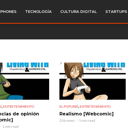
PHONES
TECNOLOGÍA
CULTURA DIGITAL
STARTUPS
,
,
Í
ENTRETENIMIENTO
EL POPURRÍ
ENTRETENIMIENTO
ncias de opinión
Realismo [Webcomic]
omic]
236 views
1 min read
1 min read