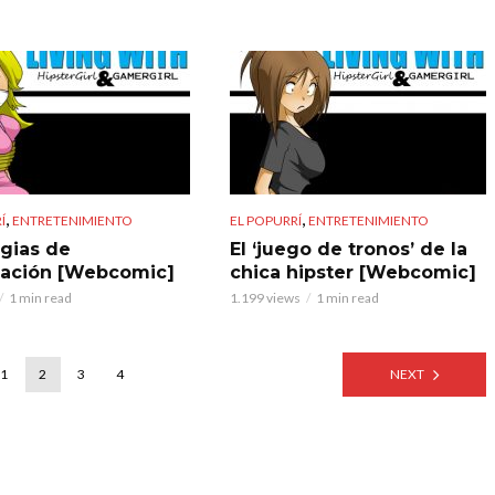
,
,
Í
ENTRETENIMIENTO
EL POPURRÍ
ENTRETENIMIENTO
egias de
El ‘juego de tronos’ de la
ación [Webcomic]
chica hipster [Webcomic]
1 min read
1.199 views
1 min read
1
2
3
4
NEXT