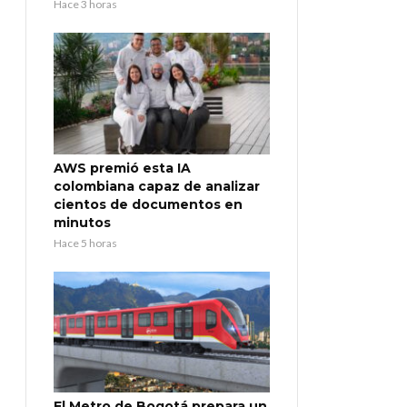
Hace 3 horas
AWS premió esta IA
colombiana capaz de analizar
cientos de documentos en
minutos
Hace 5 horas
El Metro de Bogotá prepara un