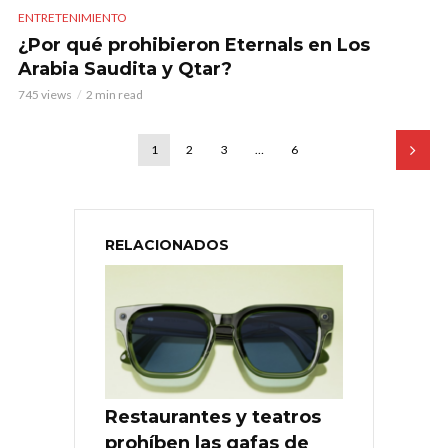
ENTRETENIMIENTO
¿Por qué prohibieron Eternals en Los
Arabia Saudita y Qtar?
745 views
2 min read
1
2
3
…
6
RELACIONADOS
Restaurantes y teatros
prohíben las gafas de