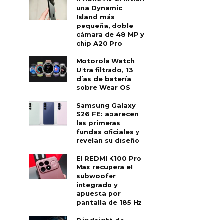
una Dynamic
Island más
pequeña, doble
cámara de 48 MP y
chip A20 Pro
Motorola Watch
Ultra filtrado, 13
días de batería
sobre Wear OS
Samsung Galaxy
S26 FE: aparecen
las primeras
fundas oficiales y
revelan su diseño
El REDMI K100 Pro
Max recupera el
subwoofer
integrado y
apuesta por
pantalla de 185 Hz
Blindsight de