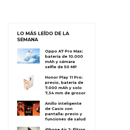
LO MÁS LEÍDO DE LA
SEMANA
Oppo A7 Pro Max:
batería de 10.000
mAh y cámara
selfie de 50 MP
Honor Play 11 Pro:
precio, batería de
7.000 mAh y solo
7,34 mm de grosor
Anillo inteligente
de Casio con
pantalla: precio y
funciones de salud
iPhone Air 2: filtran