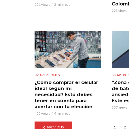
Colom
251 views
3 min read
223 views
SMARTPHONES
SMARTPH
¿Cómo comprar el celular
“Zona 
ideal según mi
de bat
necesidad? Esto debes
ansied
tener en cuenta para
Este e
acertar con tu elección
357 views
455 views
4 min read
PREVIOUS
1
2