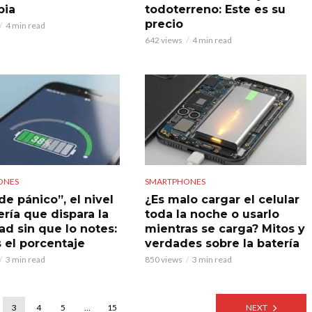
bia
todoterreno: Este es su
precio
4 min read
642 views
4 min read
ONES
SMARTPHONES
de pánico”, el nivel
¿Es malo cargar el celular
ería que dispara la
toda la noche o usarlo
ad sin que lo notes:
mientras se carga? Mitos y
s el porcentaje
verdades sobre la batería
3 min read
850 views
3 min read
3
4
5
…
15
NEXT