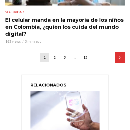
SEGURIDAD
El celular manda en la mayoría de los niños
en Colombia, ¿quién los cuida del mundo
digital?
163 views
3 min read
1
2
3
…
15
RELACIONADOS