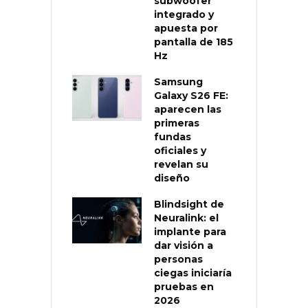
subwoofer
integrado y
apuesta por
pantalla de 185
Hz
Samsung
Galaxy S26 FE:
aparecen las
primeras
fundas
oficiales y
revelan su
diseño
Blindsight de
Neuralink: el
implante para
dar visión a
personas
ciegas iniciaría
pruebas en
2026