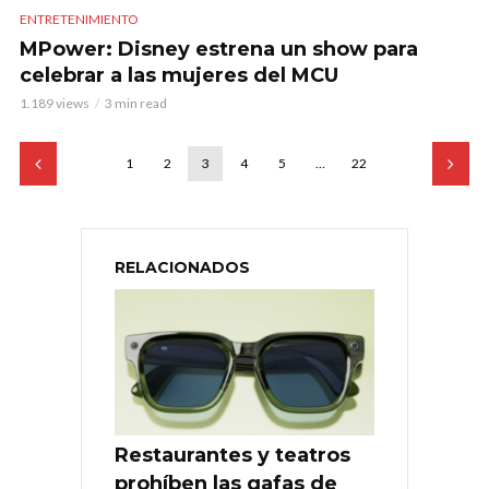
ENTRETENIMIENTO
MPower: Disney estrena un show para
celebrar a las mujeres del MCU
1.189 views
3 min read
1
2
3
4
5
…
22
RELACIONADOS
Restaurantes y teatros
prohíben las gafas de