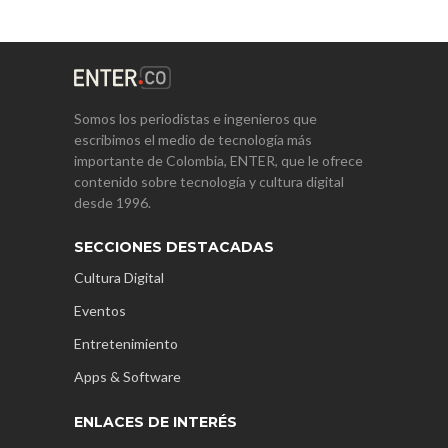
Somos los periodistas e ingenieros que
escribimos el medio de tecnología más
importante de Colombia, ENTER, que le ofrece
contenido sobre tecnología y cultura digital
desde 1996.
SECCIONES DESTACADAS
Cultura Digital
Eventos
Entretenimiento
Apps & Software
ENLACES DE INTERÉS