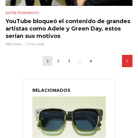
ENTRETENIMIENTO
YouTube bloqueó el contenido de grandes
artistas como Adele y Green Day, estos
serían sus motivos
480 views
2 min read
1
2
3
…
6
RELACIONADOS