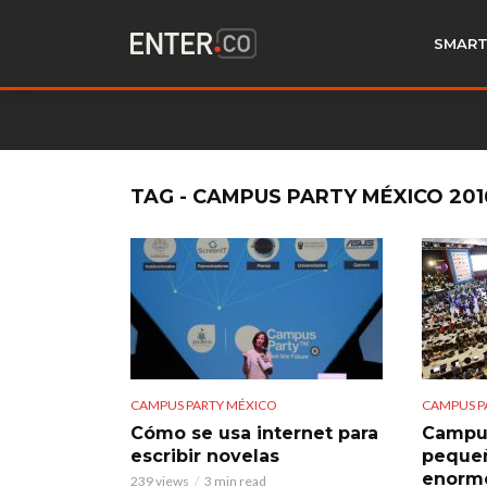
SMART
TAG - CAMPUS PARTY MÉXICO 201
CAMPUS PARTY MÉXICO
CAMPUS P
Cómo se usa internet para
Campus
escribir novelas
pequeñ
enorme
239 views
3 min read