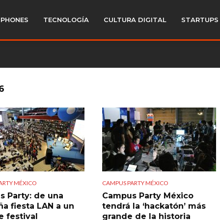
PHONES
TECNOLOGÍA
CULTURA DIGITAL
STARTUPS
6
ARTY MÉXICO
CAMPUS PARTY MÉXICO
 Party: de una
Campus Party México
a fiesta LAN a un
tendrá la ‘hackatón’ más
 festival
grande de la historia