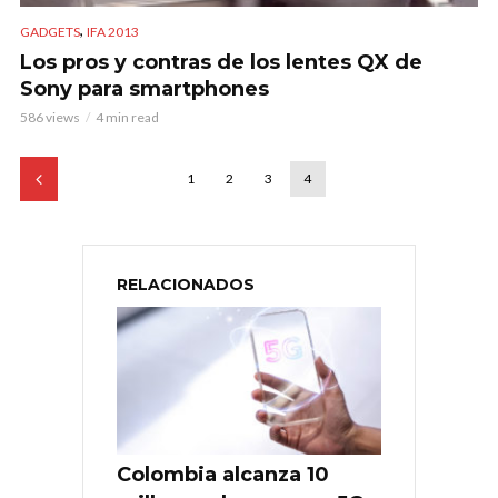
,
GADGETS
IFA 2013
Los pros y contras de los lentes QX de
Sony para smartphones
586 views
4 min read
1
2
3
4
RELACIONADOS
Colombia alcanza 10