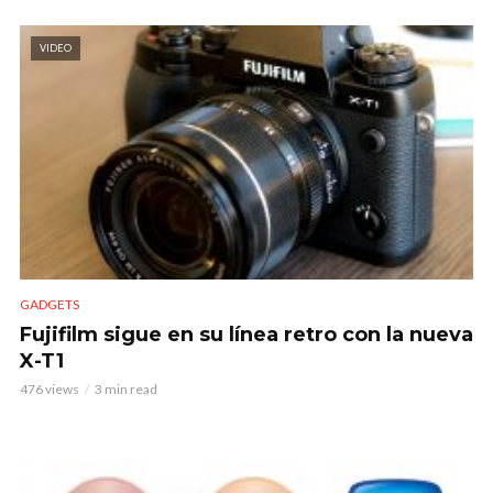
VIDEO
GADGETS
Fujifilm sigue en su línea retro con la nueva
X-T1
476 views
3 min read