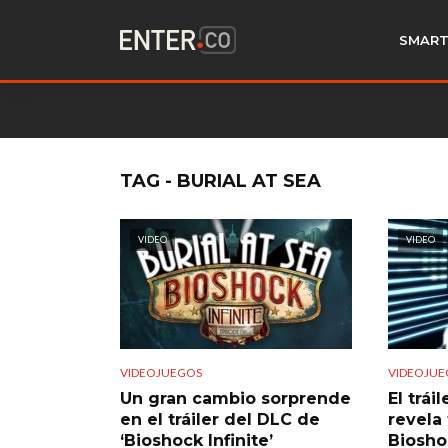
SMART
TAG - BURIAL AT SEA
VIDEO
VIDEO
VIDEOJUEGOS
VIDEOJUE
Un gran cambio sorprende
El trái
en el tráiler del DLC de
revela
‘Bioshock Infinite’
Bioshoc