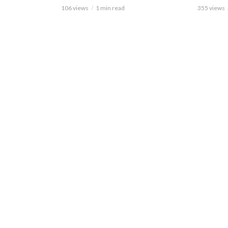
106 views
1 min read
355 views