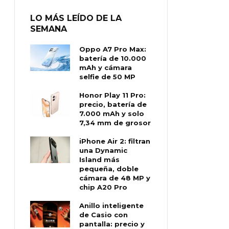
LO MÁS LEÍDO DE LA
SEMANA
Oppo A7 Pro Max:
batería de 10.000
mAh y cámara
selfie de 50 MP
Honor Play 11 Pro:
precio, batería de
7.000 mAh y solo
7,34 mm de grosor
iPhone Air 2: filtran
una Dynamic
Island más
pequeña, doble
cámara de 48 MP y
chip A20 Pro
Anillo inteligente
de Casio con
pantalla: precio y