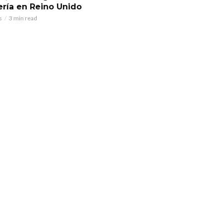
ería en Reino Unido
s
3 min read