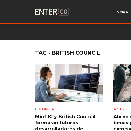
SMART
TAG - BRITISH COUNCIL
COLOMBIA
AI/DEV
MinTIC y British Council
Abren 
formarán futuros
becas 
desarrolladores de
cienci