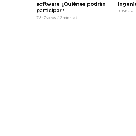
software ¿Quiénes podrán
ingeni
participar?
3.358 view
7.347 views
2 min read