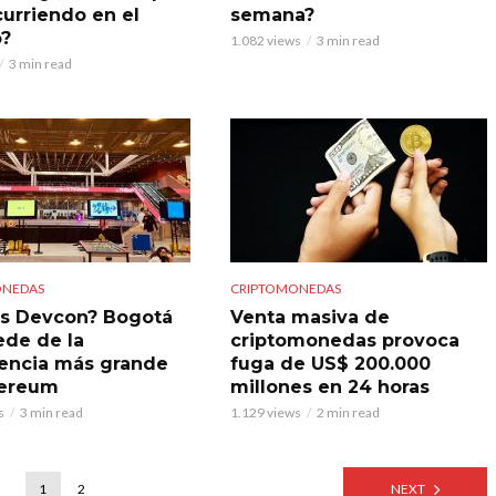
curriendo en el
semana?
?
1.082 views
3 min read
3 min read
ONEDAS
CRIPTOMONEDAS
s Devcon? Bogotá
Venta masiva de
ede de la
criptomonedas provoca
encia más grande
fuga de US$ 200.000
hereum
millones en 24 horas
s
3 min read
1.129 views
2 min read
1
2
NEXT