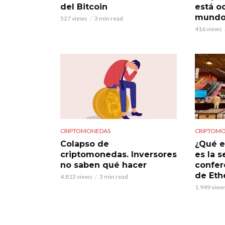
del Bitcoin
está o
mundo
527 views
3 min read
416 views
CRIPTOMONEDAS
CRIPTOM
Colapso de
¿Qué e
criptomonedas. Inversores
es la s
no saben qué hacer
confer
de Et
4.813 views
3 min read
1.949 view