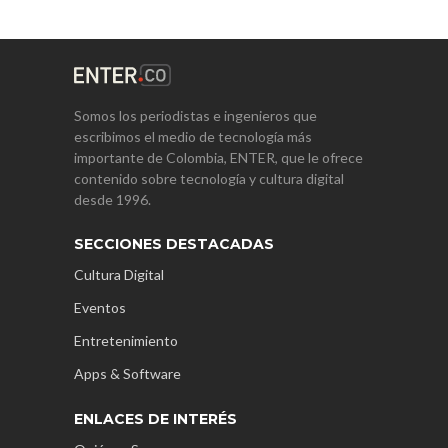
Somos los periodistas e ingenieros que
escribimos el medio de tecnología más
importante de Colombia, ENTER, que le ofrece
contenido sobre tecnología y cultura digital
desde 1996.
SECCIONES DESTACADAS
Cultura Digital
Eventos
Entretenimiento
Apps & Software
ENLACES DE INTERÉS