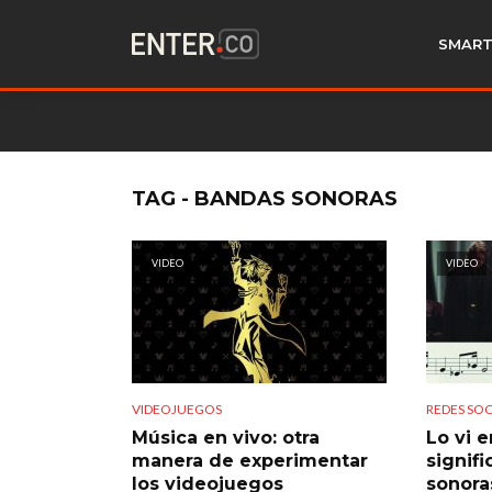
SMART
TAG - BANDAS SONORAS
VIDEO
VIDEO
VIDEOJUEGOS
REDES SOC
Música en vivo: otra
Lo vi 
manera de experimentar
signif
los videojuegos
sonora