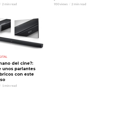
2 min read
930 views
2 min read
GITAL
ano del cine?:
 unos parlantes
bricos con este
so
1 min read