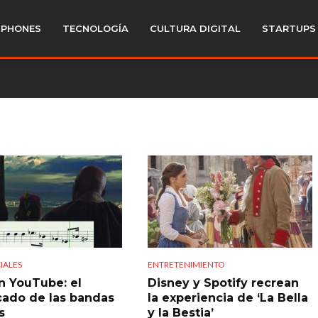
PHONES
TECNOLOGÍA
CULTURA DIGITAL
STARTUPS
IALES
ENTRETENIMIENTO
en YouTube: el
Disney y Spotify recrean
icado de las bandas
la experiencia de ‘La Bella
s
y la Bestia’