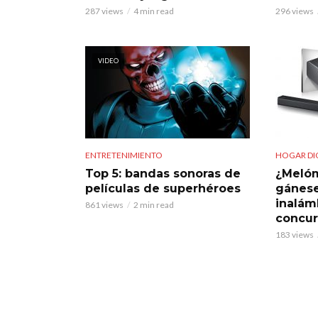
287 views
4 min read
296 views
VIDEO
ENTRETENIMIENTO
HOGAR DI
Top 5: bandas sonoras de
¿Melóm
películas de superhéroes
gánese
inalám
861 views
2 min read
concur
183 views