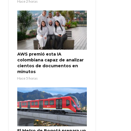
Hace 2 horas
AWS premió esta IA
colombiana capaz de analizar
cientos de documentos en
minutos
Hace 5 horas
El Metro de Bogotá prepara un