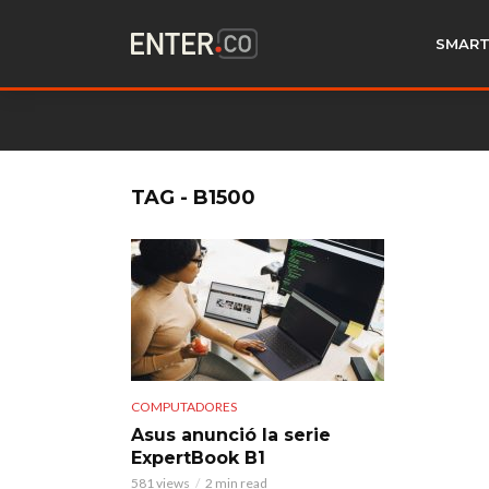
SMART
TAG - B1500
COMPUTADORES
Asus anunció la serie
ExpertBook B1
581 views
2 min read