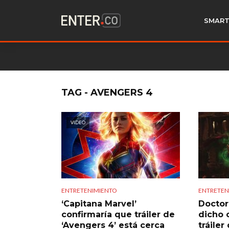
SMART
TAG - AVENGERS 4
VIDEO
ENTRETENIMIENTO
ENTRETEN
‘Capitana Marvel’
Doctor
confirmaría que tráiler de
dicho 
‘Avengers 4’ está cerca
tráiler