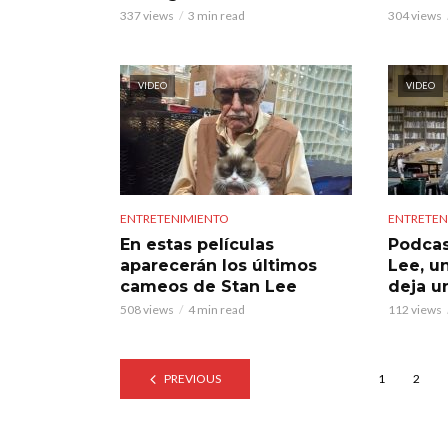
337 views
3 min read
304 views
VIDEO
VIDEO
ENTRETENIMIENTO
ENTRETEN
En estas películas
Podcas
aparecerán los últimos
Lee, u
cameos de Stan Lee
deja u
508 views
4 min read
112 views
PREVIOUS
1
2