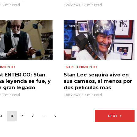
2 min read
126 views
3 min read
VIDEO
IMIENTO
ENTRETENIMIENTO
t ENTER.CO: Stan
Stan Lee seguirá vivo en
na leyenda se fue, y
sus cameos, al menos por
n gran legado
dos películas más
2 min read
188 views
4 min read
3
4
5
6
…
8
NEXT