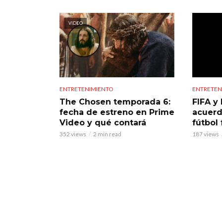
VIDEO
ENTRETENIMIENTO
ENTRETEN
The Chosen temporada 6:
FIFA y 
fecha de estreno en Prime
acuerd
Video y qué contará
fútbol
352 views
2 min read
187 views