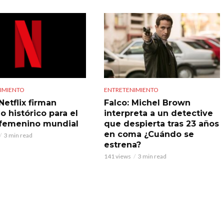
IMIENTO
ENTRETENIMIENTO
Netflix firman
Falco: Michel Brown
o histórico para el
interpreta a un detective
 femenino mundial
que despierta tras 23 años
en coma ¿Cuándo se
3 min read
estrena?
141 views
3 min read