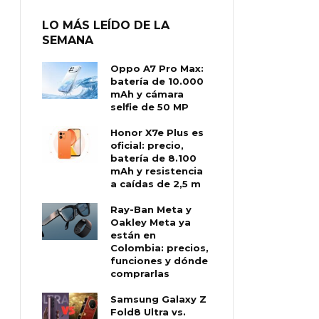
LO MÁS LEÍDO DE LA
SEMANA
Oppo A7 Pro Max:
batería de 10.000
mAh y cámara
selfie de 50 MP
Honor X7e Plus es
oficial: precio,
batería de 8.100
mAh y resistencia
a caídas de 2,5 m
Ray-Ban Meta y
Oakley Meta ya
están en
Colombia: precios,
funciones y dónde
comprarlas
Samsung Galaxy Z
Fold8 Ultra vs.