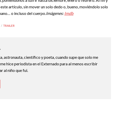
 poniéndonos a sufrir hasta diciembre, enero o febrero. Al fin y
 este artículo, sin mover un solo dedo o, bueno, moviéndolo solo
mano… o incluso del cuerpo.
Imágenes:
Imdb
TRAILER
A
a, astronauta, científico y poeta, cuando supe que solo me
 me hice periodista en el Externado para al menos escribir
 al niño que fui.