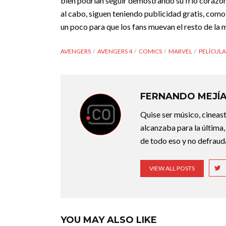
bien podrían seguir demostrando su frío corazón,
al cabo, siguen teniendo publicidad gratis, como
un poco para que los fans muevan el resto de la 
AVENGERS
AVENGERS 4
COMICS
MARVEL
PELÍCULA
FERNANDO MEJÍ
Quise ser músico, cineast
alcanzaba para la última,
de todo eso y no defraudar
VIEW ALL POSTS
YOU MAY ALSO LIKE