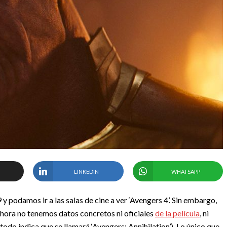
LINKEDIN
WHATSAPP
 podamos ir a las salas de cine a ver ‘Avengers 4’. Sin embargo,
hora no tenemos datos concretos ni oficiales
de la película
, ni
 todo indica que se llamará ‘Avengers: Annihilation’). Lo único que