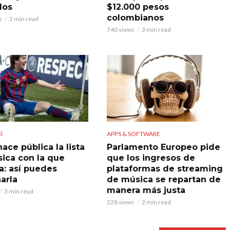
los
$12.000 pesos
colombianos
s
2 min read
740 views
3 min read
Í
APPS & SOFTWARE
ace pública la lista
Parlamento Europeo pide
ica con la que
que los ingresos de
a: así puedes
plataformas de streaming
arla
de música se repartan de
manera más justa
3 min read
228 views
2 min read