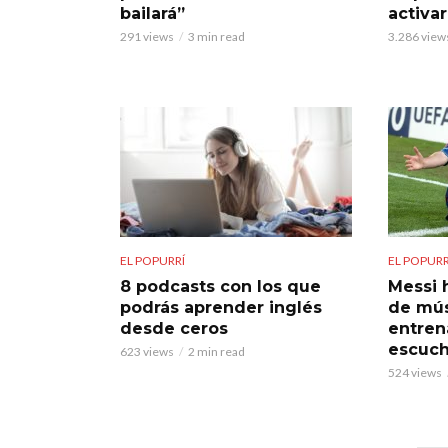
bailará”
activar
291 views
3 min read
3.286 view
EL POPURRÍ
EL POPURR
8 podcasts con los que
Messi h
podrás aprender inglés
de mús
desde ceros
entren
escuch
623 views
2 min read
524 views