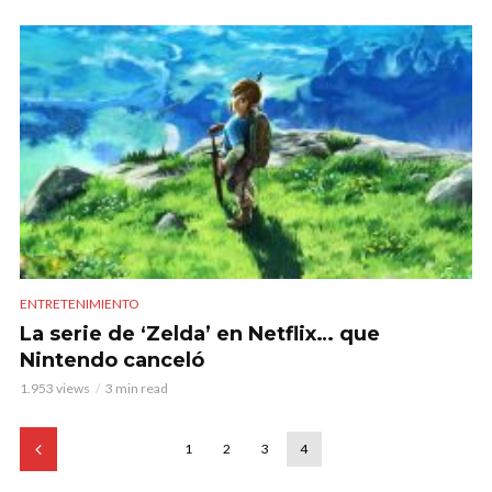
ENTRETENIMIENTO
La serie de ‘Zelda’ en Netflix… que
Nintendo canceló
1.953 views
3 min read
1
2
3
4