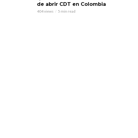
de abrir CDT en Colombia
404 views
5 min read