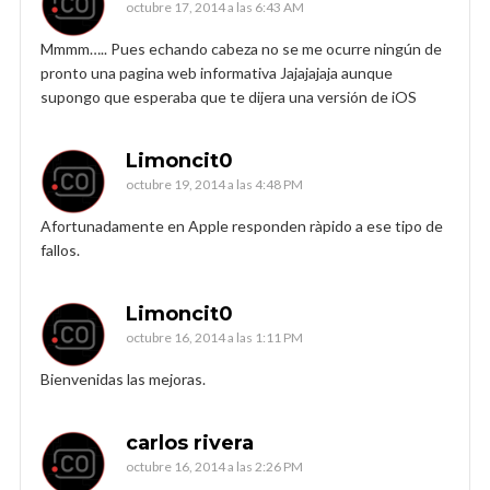
octubre 17, 2014 a las 6:43 AM
Mmmm….. Pues echando cabeza no se me ocurre ningún de
pronto una pagina web informativa Jajajajaja aunque
supongo que esperaba que te dijera una versión de iOS
Limoncit0
octubre 19, 2014 a las 4:48 PM
Afortunadamente en Apple responden ràpido a ese tipo de
fallos.
Limoncit0
octubre 16, 2014 a las 1:11 PM
Bienvenidas las mejoras.
carlos rivera
octubre 16, 2014 a las 2:26 PM