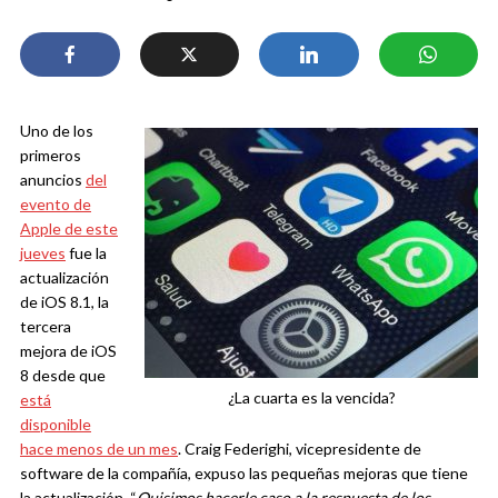
Uno de los
primeros
anuncios
del
evento de
Apple de este
jueves
fue la
actualización
de iOS 8.1, la
tercera
mejora de iOS
8 desde que
¿La cuarta es la vencida?
está
disponible
hace menos de un mes
. Craig Federighi, vicepresidente de
software de la compañía, expuso las pequeñas mejoras que tiene
la actualización. “
Quisimos hacerle caso a la respuesta de los