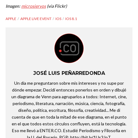
Imagen:
microsiervos
(vía Flickr)
APPLE
APPLE LIVE EVENT
IOS
IOS 8.1
JOSÉ LUIS PEÑARREDONDA
Un día me preguntaron sobre mis intereses y no supe por
dónde empezar. Decidí entonces ponerlos en orden y dibujé
un diagrama de Venn para agruparlos a todos: Internet, cine,
periodismo, literatura, narración, música, ciencia, fotografía,
diseño, política, escritura, filosofía, creatividad... Me di
cuenta de que en toda la mitad de ese diagrama, en el punto
en el que todos estos círculos confluyen, está la tecnología.
Eso me llevó a ENTER.CO. Estudié Periodismo y Filosofía en
la U. del Rosario. PGP: http://bit.ly/1Us3JoT