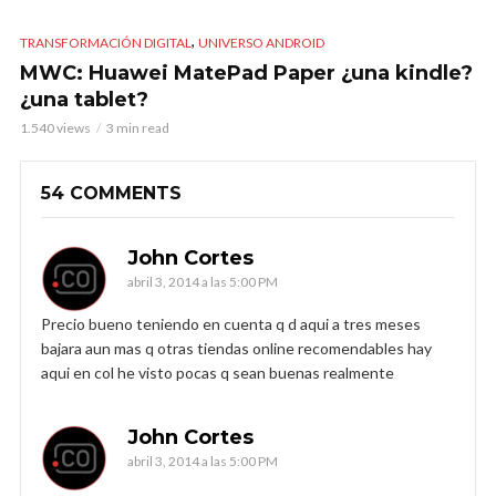
,
TRANSFORMACIÓN DIGITAL
UNIVERSO ANDROID
MWC: Huawei MatePad Paper ¿una kindle?
¿una tablet?
1.540 views
3 min read
54 COMMENTS
John Cortes
abril 3, 2014 a las 5:00 PM
Precio bueno teniendo en cuenta q d aqui a tres meses
bajara aun mas q otras tiendas online recomendables hay
aqui en col he visto pocas q sean buenas realmente
John Cortes
abril 3, 2014 a las 5:00 PM