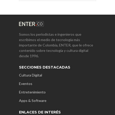
Somos los periodistas e ingenieros que
escribimos el medio de tecnología más
importante de Colombia, ENTER, que le ofrece
contenido sobre tecnología y cultura digital
desde 1996.
SECCIONES DESTACADAS
Cultura Digital
Eventos
Entretenimiento
Apps & Software
ENLACES DE INTERÉS