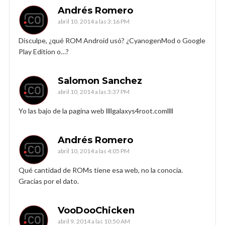
Andrés Romero
abril 10, 2014 a las 3:16 PM
Disculpe, ¿qué ROM Android usó? ¿CyanogenMod o Google
Play Edition o…?
Salomon Sanchez
abril 10, 2014 a las 3:37 PM
Yo las bajo de la pagina web llllgalaxys4root.comllll
Andrés Romero
abril 10, 2014 a las 4:05 PM
Qué cantidad de ROMs tiene esa web, no la conocía.
Gracias por el dato.
VooDooChicken
abril 9, 2014 a las 10:50 AM