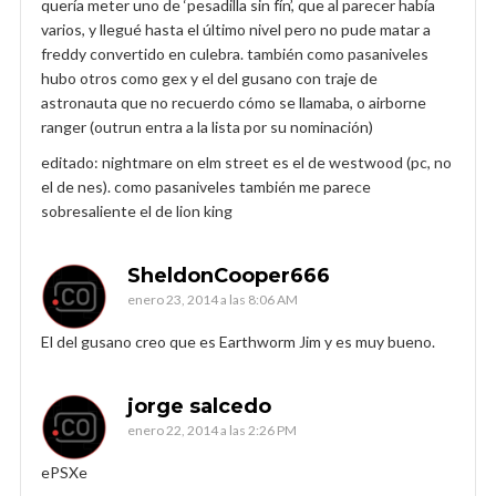
quería meter uno de ‘pesadilla sin fín’, que al parecer había
varios, y llegué hasta el último nivel pero no pude matar a
freddy convertido en culebra. también como pasaniveles
hubo otros como gex y el del gusano con traje de
astronauta que no recuerdo cómo se llamaba, o airborne
ranger (outrun entra a la lista por su nominación)
editado: nightmare on elm street es el de westwood (pc, no
el de nes). como pasaniveles también me parece
sobresaliente el de lion king
SheldonCooper666
enero 23, 2014 a las 8:06 AM
El del gusano creo que es Earthworm Jim y es muy bueno.
jorge salcedo
enero 22, 2014 a las 2:26 PM
ePSXe