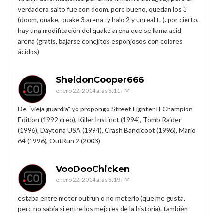
verdadero salto fue con doom. pero bueno, quedan los 3
(doom, quake, quake 3 arena -y halo 2 y unreal t.-). por cierto,
hay una modificación del quake arena que se llama acid
arena (gratis, bajarse conejitos esponjosos con colores
ácidos)
SheldonCooper666
enero 22, 2014 a las 3:11 PM
De “vieja guardia” yo propongo Street Fighter II Champion
Edition (1992 creo), Killer Instinct (1994), Tomb Raider
(1996), Daytona USA (1994), Crash Bandicoot (1996), Mario
64 (1996), OutRun 2 (2003)
VooDooChicken
enero 22, 2014 a las 3:19 PM
estaba entre meter outrun o no meterlo (que me gusta,
pero no sabía si entre los mejores de la historia). también