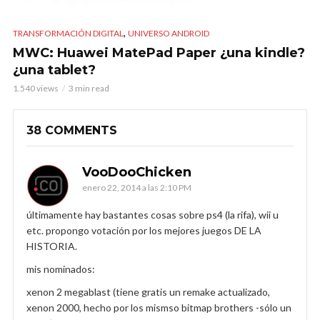
,
TRANSFORMACIÓN DIGITAL
UNIVERSO ANDROID
MWC: Huawei MatePad Paper ¿una kindle?
¿una tablet?
1.540 views
3 min read
38 COMMENTS
VooDooChicken
enero 22, 2014 a las 2:10 PM
últimamente hay bastantes cosas sobre ps4 (la rifa), wii u
etc. propongo votación por los mejores juegos DE LA
HISTORIA.
mis nominados:
xenon 2 megablast (tiene gratis un remake actualizado,
xenon 2000, hecho por los mismso bitmap brothers -sólo un