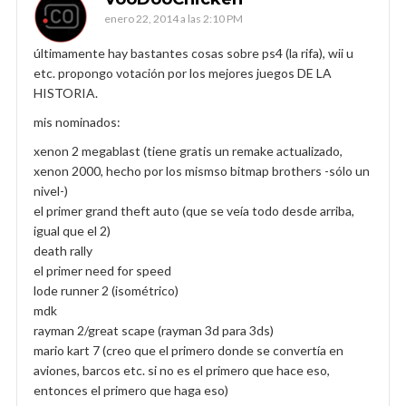
enero 22, 2014 a las 2:10 PM
últimamente hay bastantes cosas sobre ps4 (la rifa), wii u
etc. propongo votación por los mejores juegos DE LA
HISTORIA.
mis nominados:
xenon 2 megablast (tiene gratis un remake actualizado,
xenon 2000, hecho por los mismso bitmap brothers -sólo un
nivel-)
el primer grand theft auto (que se veía todo desde arriba,
igual que el 2)
death rally
el primer need for speed
lode runner 2 (isométrico)
mdk
rayman 2/great scape (rayman 3d para 3ds)
mario kart 7 (creo que el primero donde se convertía en
aviones, barcos etc. si no es el primero que hace eso,
entonces el primero que haga eso)