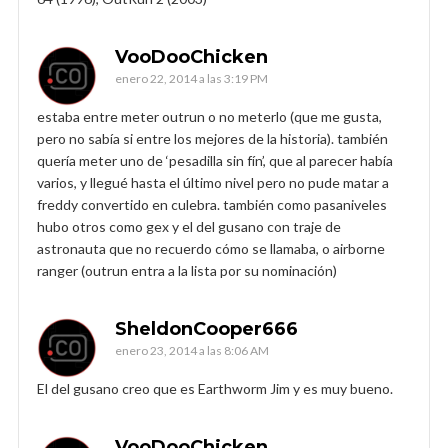
VooDooChicken
enero 22, 2014 a las 3:19 PM
estaba entre meter outrun o no meterlo (que me gusta,
pero no sabía si entre los mejores de la historia). también
quería meter uno de ‘pesadilla sin fín’, que al parecer había
varios, y llegué hasta el último nivel pero no pude matar a
freddy convertido en culebra. también como pasaniveles
hubo otros como gex y el del gusano con traje de
astronauta que no recuerdo cómo se llamaba, o airborne
ranger (outrun entra a la lista por su nominación)
SheldonCooper666
enero 23, 2014 a las 8:06 AM
El del gusano creo que es Earthworm Jim y es muy bueno.
VooDooChicken