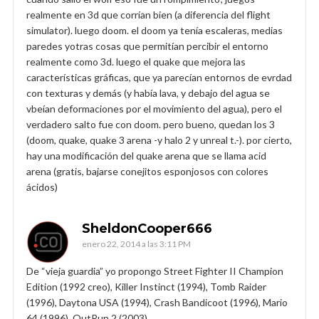
realmente en 3d que corrían bien (a diferencia del flight
simulator). luego doom. el doom ya tenía escaleras, medias
paredes yotras cosas que permitían percibir el entorno
realmente como 3d. luego el quake que mejora las
características gráficas, que ya parecían entornos de evrdad
con texturas y demás (y había lava, y debajo del agua se
vbeían deformaciones por el movimiento del agua), pero el
verdadero salto fue con doom. pero bueno, quedan los 3
(doom, quake, quake 3 arena -y halo 2 y unreal t.-). por cierto,
hay una modificación del quake arena que se llama acid
arena (gratis, bajarse conejitos esponjosos con colores
ácidos)
SheldonCooper666
enero 22, 2014 a las 3:11 PM
De “vieja guardia” yo propongo Street Fighter II Champion
Edition (1992 creo), Killer Instinct (1994), Tomb Raider
(1996), Daytona USA (1994), Crash Bandicoot (1996), Mario
64 (1996), OutRun 2 (2003)