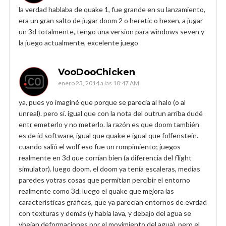
la verdad hablaba de quake 1, fue grande en su lanzamiento,
era un gran salto de jugar doom 2 o heretic o hexen, a jugar
un 3d totalmente, tengo una version para windows seven y
la juego actualmente, excelente juego
VooDooChicken
enero 23, 2014 a las 10:47 AM
ya, pues yo imaginé que porque se parecía al halo (o al
unreal). pero sí. igual que con la nota del outrun arriba dudé
entr emeterlo y no meterlo. la razón es que doom también
es de id software, igual que quake e igual que folfenstein.
cuando salió el wolf eso fue un rompimiento; juegos
realmente en 3d que corrían bien (a diferencia del flight
simulator). luego doom. el doom ya tenía escaleras, medias
paredes yotras cosas que permitían percibir el entorno
realmente como 3d. luego el quake que mejora las
características gráficas, que ya parecían entornos de evrdad
con texturas y demás (y había lava, y debajo del agua se
vbeían deformaciones por el movimiento del agua), pero el