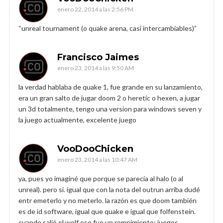
enero 22, 2014 a las 2:56 PM
“unreal tournament (o quake arena, casi intercambiables)”
Francisco Jaimes
enero 23, 2014 a las 9:50 AM
la verdad hablaba de quake 1, fue grande en su lanzamiento,
era un gran salto de jugar doom 2 o heretic o hexen, a jugar
un 3d totalmente, tengo una version para windows seven y
la juego actualmente, excelente juego
VooDooChicken
enero 23, 2014 a las 10:47 AM
ya, pues yo imaginé que porque se parecía al halo (o al
unreal). pero sí. igual que con la nota del outrun arriba dudé
entr emeterlo y no meterlo. la razón es que doom también
es de id software, igual que quake e igual que folfenstein.
cuando salió el wolf eso fue un rompimiento; juegos