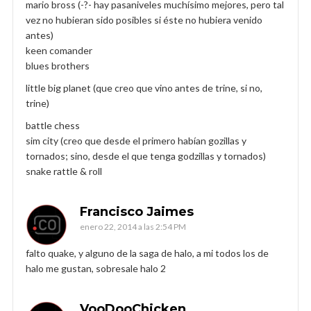
mario bross (-?- hay pasaniveles muchísimo mejores, pero tal
vez no hubieran sido posibles si éste no hubiera venido
antes)
keen comander
blues brothers
little big planet (que creo que vino antes de trine, si no,
trine)
battle chess
sim city (creo que desde el primero habían gozillas y
tornados; sino, desde el que tenga godzillas y tornados)
snake rattle & roll
Francisco Jaimes
enero 22, 2014 a las 2:54 PM
falto quake, y alguno de la saga de halo, a mi todos los de
halo me gustan, sobresale halo 2
VooDooChicken