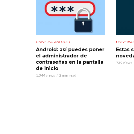
UNIVERSO ANDROID
UNIVERSO
Android: así puedes poner
Estas 
el administrador de
noveda
contraseñas en la pantalla
739 views
de inicio
1.344 views
2 min read