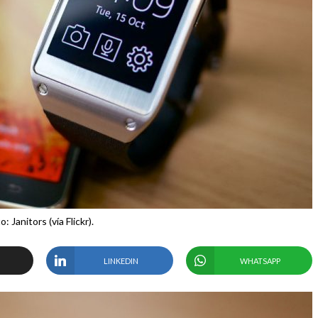
o: Janitors (vía Flickr).
LINKEDIN
WHATSAPP