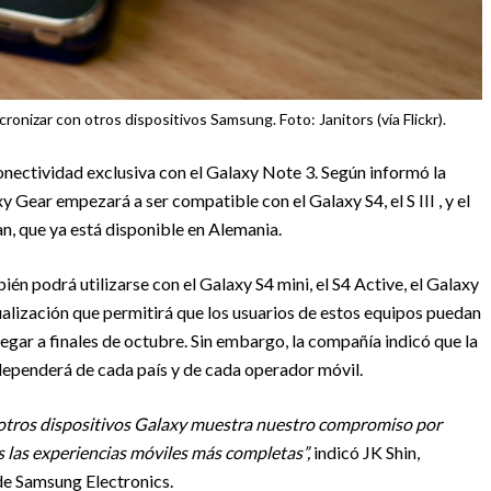
onizar con otros dispositivos Samsung. Foto: Janitors (vía Flickr).
conectividad exclusiva con el Galaxy Note 3. Según informó la
xy Gear empezará a ser compatible con el Galaxy S4, el S III , y el
an, que ya está disponible en Alemania.
 podrá utilizarse con el Galaxy S4 mini, el S4 Active, el Galaxy
ualización que permitirá que los usuarios de estos equipos puedan
legar a finales de octubre. Sin embargo, la compañía indicó que la
 dependerá de cada país y de cada operador móvil.
 otros dispositivos Galaxy muestra nuestro compromiso por
 las experiencias móviles más completas”,
indicó JK Shin,
de Samsung Electronics.