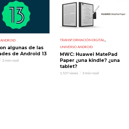
,
TRANSFORMACIÓN DIGITAL
 ANDROID
UNIVERSO ANDROID
son algunas de las
des de Android 13
MWC: Huawei MatePad
Paper ¿una kindle? ¿una
2 min read
tablet?
1.537 views
3 min read