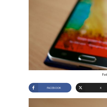
Fot
FACEBOOK
X