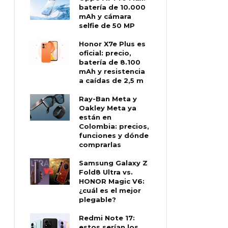
batería de 10.000
mAh y cámara
selfie de 50 MP
Honor X7e Plus es
oficial: precio,
batería de 8.100
mAh y resistencia
a caídas de 2,5 m
Ray-Ban Meta y
Oakley Meta ya
están en
Colombia: precios,
funciones y dónde
comprarlas
Samsung Galaxy Z
Fold8 Ultra vs.
HONOR Magic V6:
¿cuál es el mejor
plegable?
Redmi Note 17:
estos serían los