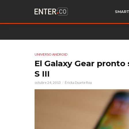
SMART
UNIVERSO ANDROID
El Galaxy Gear pronto 
S III
octubre 24, 2013
Éricka Duarte Roa