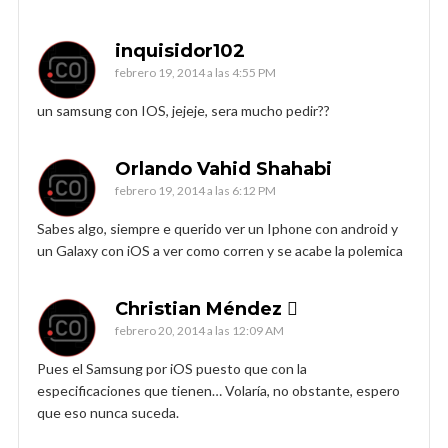
inquisidor102
febrero 19, 2014 a las 4:55 PM
un samsung con IOS, jejeje, sera mucho pedir??
Orlando Vahid Shahabi
febrero 19, 2014 a las 6:12 PM
Sabes algo, siempre e querido ver un Iphone con android y
un Galaxy con iOS a ver como corren y se acabe la polemica
Christian Méndez 
febrero 20, 2014 a las 12:09 AM
Pues el Samsung por iOS puesto que con la
especificaciones que tienen… Volaría, no obstante, espero
que eso nunca suceda.