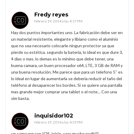
Fredy reyes
febrero 19, 2014 a las 4:17 PM
Hay dos puntos importantes uno. La fabricación debe ser en
un material resistente, elegante y libiano como el aluminio
que no sea necesario colocarle ningun protector ya que
pierde su estética. segundo la batería, lo ideal es que dure 3,
4 dias o mas. lo demas es lo minimo que debe tener, una
buena camara, un buen procesador x64, LTE, 3 GB de RAM y
una buena resolución. Me parece que para un telefono 5″ es
lo ideal en lugar de aumentarla se deberia reducir el taño del
teléfono al desaparecer los bordes. Si se quiere una pantalla
mas grande mejor comprar una tablet o el note… Con una
sim basta.
inquisidor102
febrero 19, 2014 a las 4:55 PM
un samsung con IOS, jejeje, sera mucho pedir??