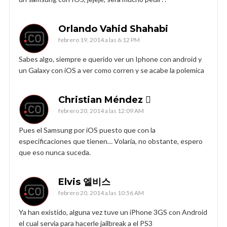
Orlando Vahid Shahabi
febrero 19, 2014 a las 6:12 PM
Sabes algo, siempre e querido ver un Iphone con android y
un Galaxy con iOS a ver como corren y se acabe la polemica
Christian Méndez 
febrero 20, 2014 a las 12:09 AM
Pues el Samsung por iOS puesto que con la
especificaciones que tienen… Volaría, no obstante, espero
que eso nunca suceda.
Elvis 엘비스
febrero 20, 2014 a las 10:56 AM
Ya han existido, alguna vez tuve un iPhone 3GS con Android
el cual servia para hacerle jailbreak a el PS3