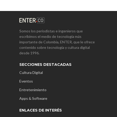
Somos los periodistas e ingenieros que
escribimos el medio de tecnología más
importante de Colombia, ENTER, que le ofrece
contenido sobre tecnología y cultura digital
desde 1996.
SECCIONES DESTACADAS
Cultura Digital
Eventos
Entretenimiento
Apps & Software
ENLACES DE INTERÉS