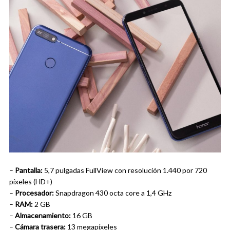
–
Pantalla:
5,7 pulgadas FullView con resolución 1.440 por 720
píxeles (HD+)
–
Procesador:
Snapdragon 430 octa core a 1,4 GHz
–
RAM:
2 GB
–
Almacenamiento:
16 GB
–
Cámara trasera:
13 megapíxeles