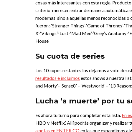
cosas más interesantes con esta regla.
Producto d
criterio, merecen entrar de manera automática e
modernas, sino a aquellas menos reconocidas o 
fueron:
-‘Stranger Things’
-‘Game of Thrones’
-‘Th
X’
-‘Vikings’
-‘Lost’
-‘Mad Men’
-‘Grey’s Anatomy’
-‘
House’
Su cuota de series
Los 10 cupos restantes los dejamos a voto de ust
resultados e incluímos
estos shows a nuestra list
and Morty’
– ‘Sense8’
– ‘Westworld’
– ‘13 Reason
Lucha ‘a muerte’ por tu s
Es ahora tu turno para completar esta lista.
En e
HBO y Netflix’. Allí podrás organizar y realizar 
a notas en ENTER.CO
en las que expandimos al