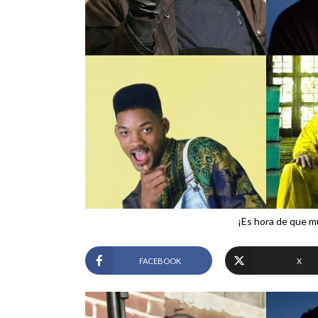
¡Es hora de que mu
FACEBOOK
X