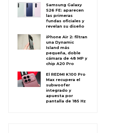
Samsung Galaxy
S26 FE: aparecen
las primeras
fundas oficiales y
revelan su diseño
iPhone Air 2: filtran
una Dynamic
Island más
pequeña, doble
cámara de 48 MP y
chip A20 Pro
El REDMI K100 Pro
Max recupera el
subwoofer
integrado y
apuesta por
pantalla de 185 Hz