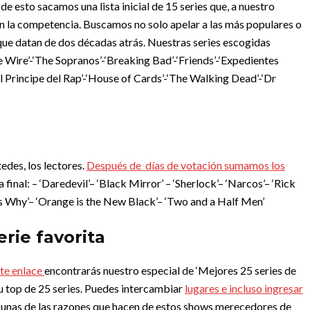
e esto sacamos una lista inicial de 15 series que, a nuestro
n la competencia. Buscamos no solo apelar a las más populares o
que datan de dos décadas atrás. Nuestras series escogidas
e Wire’
-‘The Sopranos’
-‘Breaking Bad’
-‘Friends’
-‘Expedientes
El Principe del Rap’
-‘House of Cards’
-‘The Walking Dead’
-‘Dr
edes, los lectores.
Después de días de votación sumamos los
a final:
– ‘Daredevil’
– ‘Black Mirror’
– ‘Sherlock’
– ‘Narcos’
– ‘Rick
s Why’
– ‘Orange is the New Black’
– ‘Two and a Half Men’
erie favorita
ste enlace
encontrarás nuestro especial de ‘Mejores 25 series de
tu top de 25 series. Puedes intercambiar
lugares e incluso ingresar
gunas de las razones que hacen de estos shows merecedores de