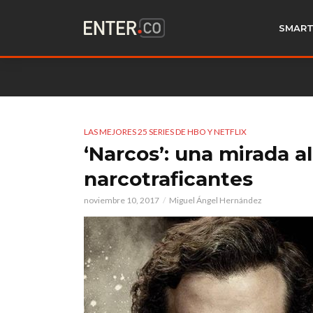
SMART
LAS MEJORES 25 SERIES DE HBO Y NETFLIX
‘Narcos’: una mirada 
narcotraficantes
noviembre 10, 2017
Miguel Ángel Hernández