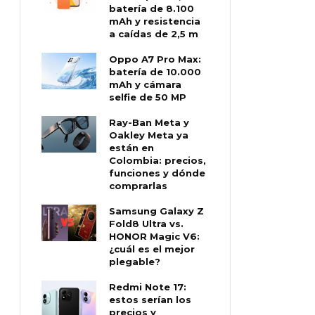
batería de 8.100
mAh y resistencia
a caídas de 2,5 m
Oppo A7 Pro Max:
batería de 10.000
mAh y cámara
selfie de 50 MP
Ray-Ban Meta y
Oakley Meta ya
están en
Colombia: precios,
funciones y dónde
comprarlas
Samsung Galaxy Z
Fold8 Ultra vs.
HONOR Magic V6:
¿cuál es el mejor
plegable?
Redmi Note 17:
estos serían los
precios y