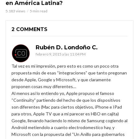
en América Latina?
5.183 views
5 min read
2 COMMENTS
Rubén D. Londoño C.
febrero 9, 2015 a las 11:04 PM
Tal vez es mi impresión, pero esto es como un poco otra
propuesta más de esas “integraciones” que tanto pregonan
desde Apple, Google y MIcrosoft, y que claramente
proponen cosas muy diferentes…
Al menos así lo entiendo yo, Apple propuso el famoso
“Continuity” partiendo del hecho de que los dispositivos
son diferentes (Mac para ciertos objetivos, iPhone e IPad
para otros, Apple TV que a mi parecer es HBO en cajita)
Google, llevando haciendo lo mismo de Samsung cogiendo al
Android metiendolo a cuanto electrodomestico hay, y
MIcrosoft con la propuesta del “Un Anillo para gobernarlos