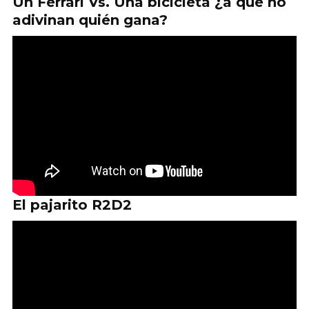
Un Ferrari Vs. Una bicicleta ¿a que no
adivinan quién gana?
El pajarito R2D2