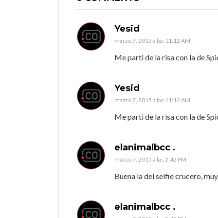
Yesid
marzo 7, 2015 a las 11:12 AM
Me parti de la risa con la de S
Yesid
marzo 7, 2015 a las 11:12 AM
Me parti de la risa con la de S
elanimalbcc .
marzo 7, 2015 a las 2:42 PM
Buena la del selfie crucero, muy
elanimalbcc .