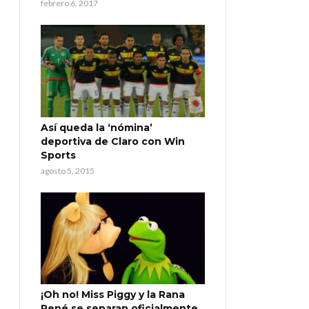
febrero 6, 2017
Así queda la ‘nómina’
deportiva de Claro con Win
Sports
agosto 5, 2015
¡Oh no! Miss Piggy y la Rana
René se separan oficialmente