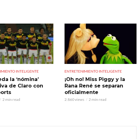
IMIENTO INTELIGENTE
ENTRETENIMIENTO INTELIGENTE
eda la ‘nómina’
¡Oh no! Miss Piggy y la
iva de Claro con
Rana René se separan
orts
oficialmente
2 min read
2.860 views
2 min read