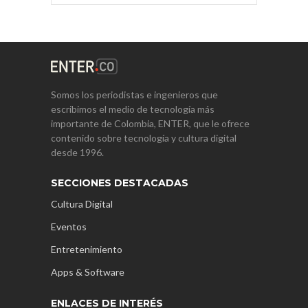
Somos los periodistas e ingenieros que
escribimos el medio de tecnología más
importante de Colombia, ENTER, que le ofrece
contenido sobre tecnología y cultura digital
desde 1996.
SECCIONES DESTACADAS
Cultura Digital
Eventos
Entretenimiento
Apps & Software
ENLACES DE INTERÉS