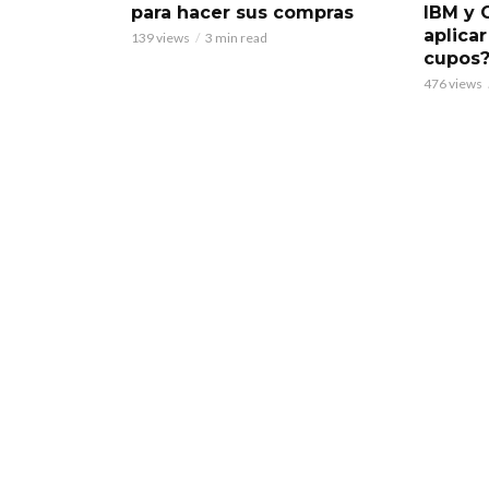
para hacer sus compras
IBM y 
aplicar
139 views
3 min read
cupos
476 views