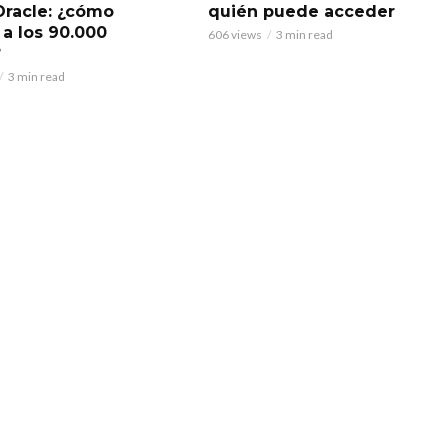
Oracle: ¿cómo
quién puede acceder
 a los 90.000
606 views
3 min read
?
3 min read