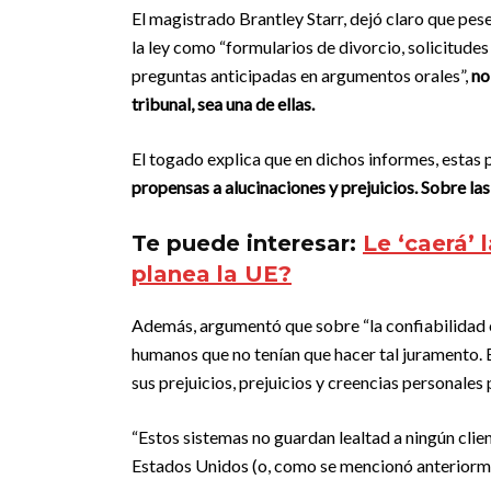
El magistrado Brantley Starr, dejó claro que pes
la ley como “formularios de divorcio, solicitud
preguntas anticipadas en argumentos orales”,
no
tribunal, sea una de ellas.
El togado explica que en dichos informes, estas p
propensas a alucinaciones y prejuicios. Sobre las
Te puede interesar:
Le ‘caerá’ l
planea la UE?
Además, argumentó que sobre “la confiabilidad o
humanos que no tenían que hacer tal juramento. E
sus prejuicios, prejuicios y creencias personales 
“Estos sistemas no guardan lealtad a ningún clien
Estados Unidos (o, como se mencionó anteriorment