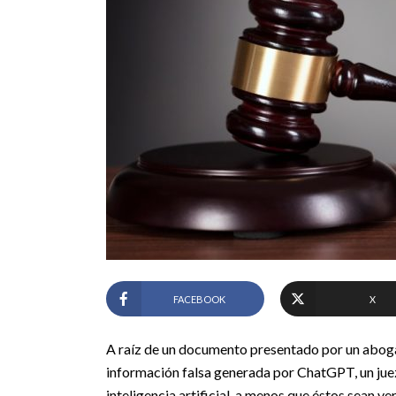
FACEBOOK
X
A raíz de un documento presentado por un aboga
información falsa generada por ChatGPT, un juez
inteligencia artificial, a menos que éstos sean v