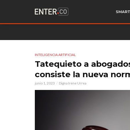
SMART
INTELIGENCIA ARTIFICIAL
Tatequieto a abogado
consiste la nueva nor
junio 1, 2023
Digna Irene Urrea