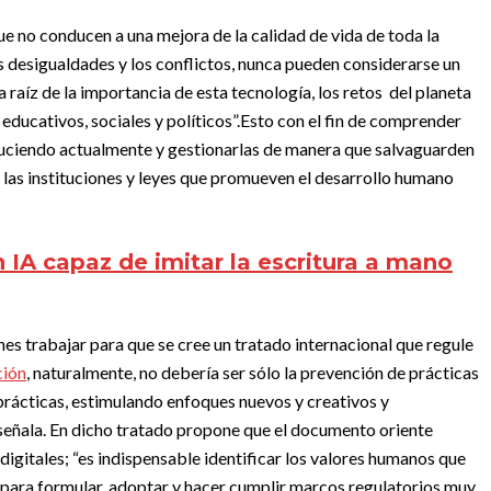
e no conducen a una mejora de la calidad de vida de toda la
as desigualdades y los conflictos, nunca pueden considerarse un
a raíz de la importancia de esta tecnología, los retos del planeta
educativos, sociales y políticos”.
Esto con el fin de comprender
duciendo actualmente y gestionarlas de manera que salvaguarden
las instituciones y leyes que promueven el desarrollo humano
 IA capaz de imitar la escritura a mano
nes trabajar para que se cree un tratado internacional que regule
ción
, naturalmente, no debería ser sólo la prevención de prácticas
prácticas, estimulando enfoques nuevos y creativos y
señala.
En dicho tratado propone que el documento oriente
digitales; “es indispensable identificar los valores humanos que
 para formular, adoptar y hacer cumplir marcos regulatorios muy