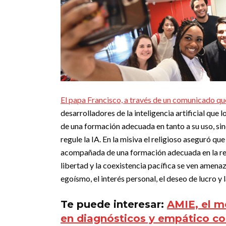
El
papa Francisco,
a través de un comunicado qu
desarrolladores de la inteligencia artificial qu
de una formación adecuada en tanto a su uso, sin
regule la IA.
En la misiva el religioso aseguró que 
acompañada de una formación adecuada en la res
libertad y la coexistencia pacífica se ven amena
egoísmo, el interés personal, el deseo de lucro y 
Te puede interesar:
AMIE, el m
en diagnósticos y empático co