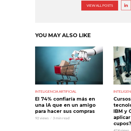
VIEW ALL POSTS
YOU MAY ALSO LIKE
INTELIGENCIA ARTIFICIAL
INTELIGEN
El 74% confiaría más en
Cursos 
una IA que en un amigo
tecnol
para hacer sus compras
IBM y 
aplicar
92 views
3 min read
cupos
474 views